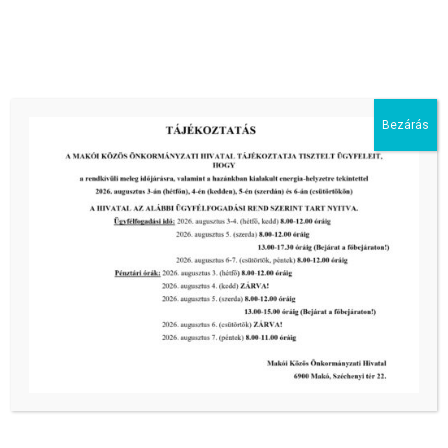
Előző oldal
1
2
3
4
5
Bezárás
Következő oldal
Kiemelt bejegyzések:
III. fokú hőségriadó –
önkormányzatunk a továbbiakban is
intézkedik a biztonságos ivóvíz- és
energiaellátás érdekében!
2026-08-05
III. fokú hőségriadó –
önkormányzatunk a továbbiakban is