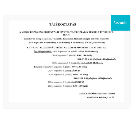
1
2
3
...
5
Következő oldal
Bezárás
Kiemelt bejegyzések:
III. fokú hőségriadó –
önkormányzatunk a továbbiakban is
intézkedik a biztonságos ivóvíz- és
energiaellátás érdekében!
2026-08-05
III. fokú hőségriadó –
önkormányzatunk a továbbiakban is
intézkedik a biztonságos ivóvíz- és
energiaellátás érdekében!
2026-08-05
III. fokú hőségriadó –