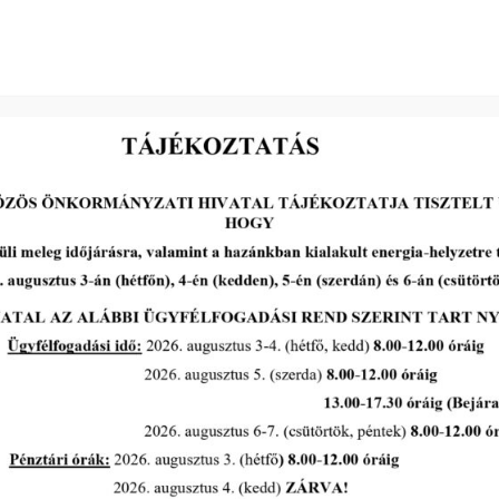
Meghívó Orth István kiállításra