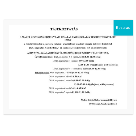
III. fokú hőségriadó –
önkormányzatunk is intézkedik a
biztonságos ivóvíz- és energiaellátás
érdekében!
Bezárás
2026-08-05
HARMADFOKÚ HŐSÉGRIADÓ LÉP
ÉLETBE!
2026-08-05
2026-os programnaptár
2026-03-13
Aktuális hírek:
III. fokú hőségriadó –
önkormányzatunk a továbbiakban is
intézkedik a biztonságos ivóvíz- és
energiaellátás érdekében!
2026-08-05