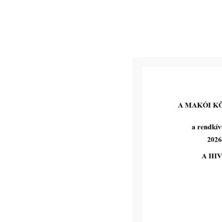
Jegyzőkönyv
Kapcsolódó
2026-06-17