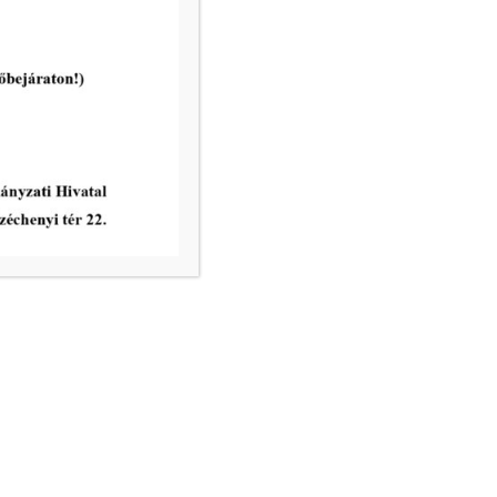
Ügyrendi és Pénzügyi Bizottság
rendes ülése 2026. április 28-án
tovább...
vatal ügyfélfogadási rendje:
8.00 – 12.00
nincs ügyfélfogadás
8.00 – 12.00, 13.00 – 17.30
nincs ügyfélfogadás