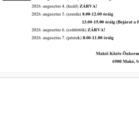
Ügyrendi és Pénzügyi Bizottság
rendes ülése 2026. május 19-én
tovább...
A Polgármesteri Hi
a
Hétfő
ivóvíz- és
Kedd
Szerda
a
Csütörtök
ivóvíz- és