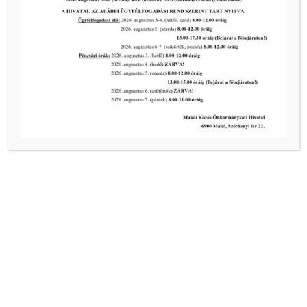
6900 Makó, Széchenyi
[…]
tovább...
Előző oldal
1
...
3
4
5
6
7
Következő oldal
Kiemelt bejegyzések:
III. fokú hőségriadó –
önkormányzatunk a továbbiakban is
intézkedik a biztonságos ivóvíz- és
energiaellátás érdekében!
2026-08-05