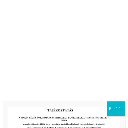
A Makói Kistérség Többcélú Társulása Társulási
Tanácsa és Jegyzői Kollégiuma 2025. február 27. napján
Bezárás
ülést tart.
Makói Kistérség Többcélú Társulása Társulási Tanács Elnökétől