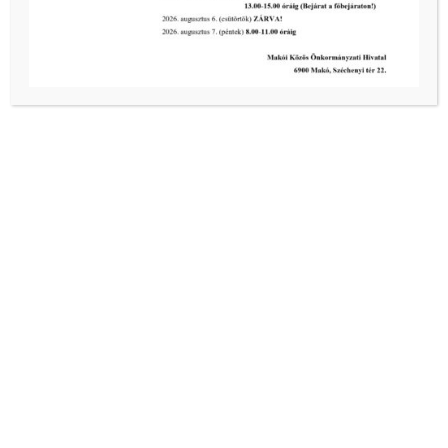
Kiemelt bejegyzések:
III. fokú hőségriadó –
önkormányzatunk a továbbiakban is
intézkedik a biztonságos ivóvíz- és
energiaellátás érdekében!
2026-08-05
III. fokú hőségriadó –
önkormányzatunk a továbbiakban is
intézkedik a biztonságos ivóvíz- és
energiaellátás érdekében!
2026-08-05
III. fokú hőségriadó –
önkormányzatunk is intézkedik a
biztonságos ivóvíz- és energiaellátás
érdekében!