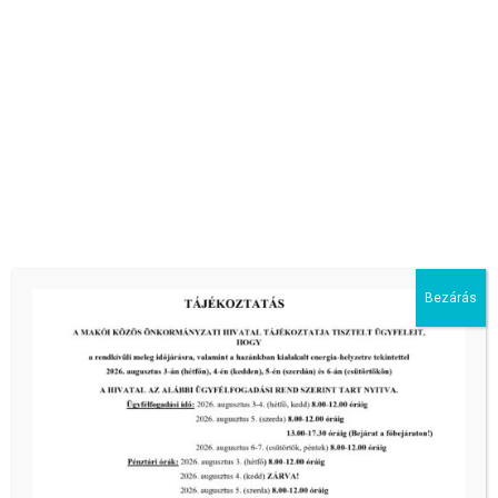
Makói magasan szálló keringő – makói galambfajta
Származási helye: Makó és környéke. 1930 óta önállóként elismert
fajta.
[…]
tovább...
Bezárás
Előző oldal
1
...
3
4
5
6
7
...
21
Következő oldal