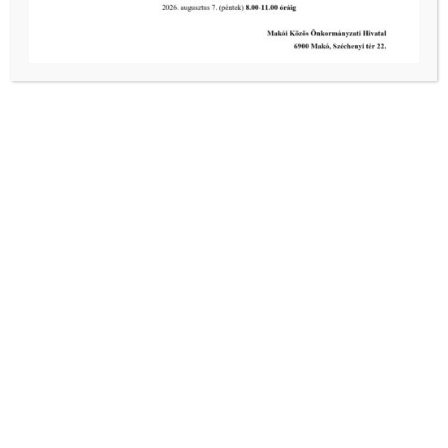
Kiemelt bejegyzések:
III. fokú hőségriadó –
önkormányzatunk a továbbiakban is
intézkedik a biztonságos ivóvíz- és
energiaellátás érdekében!
2026-08-05
III. fokú hőségriadó –
önkormányzatunk a továbbiakban is
intézkedik a biztonságos ivóvíz- és
energiaellátás érdekében!
2026-08-05
III. fokú hőségriadó –
önkormányzatunk is intézkedik a
biztonságos ivóvíz- és energiaellátás
érdekében!
2026-08-05