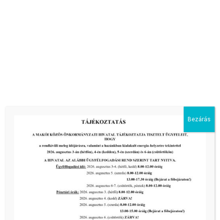
A Maros táncegyüttes tevékenysége
A Maros táncegyüttes 1957-ben alakult, majd 1981-ben
újjászerveződött. Ma nemcsak
[…]
tovább...
Bezárás
Előző oldal
1
2
3
4
5
6
...
21
Következő oldal