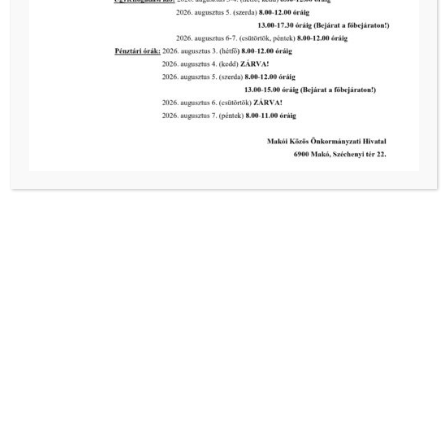
Előző oldal
1
2
3
4
...
7
Következő oldal
Kiemelt bejegyzések:
III. fokú hőségriadó –
önkormányzatunk a továbbiakban is
intézkedik a biztonságos ivóvíz- és
energiaellátás érdekében!
2026-08-05
III. fokú hőségriadó –
önkormányzatunk a továbbiakban is