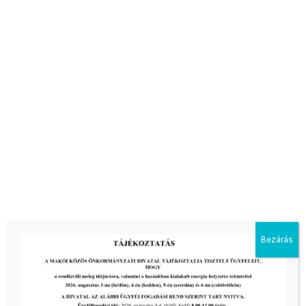
Makói Kistérség Többcélú Társulása Társulási Tanácsa
és Jegyzői Kollégiuma 2022. szeptember 22. napján ülést
tart
Bezárás
Makói Kistérség Többcélú Társulása Társulási Tanács Elnökétől
6900 Makó, Széchenyi
[…]
tovább...