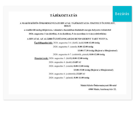
Bezárás
Kiemelt bejegyzések:
III. fokú hőségriadó –
önkormányzatunk a továbbiakban is
intézkedik a biztonságos ivóvíz- és
energiaellátás érdekében!
2026-08-05
III. fokú hőségriadó –
önkormányzatunk a továbbiakban is
intézkedik a biztonságos ivóvíz- és
energiaellátás érdekében!
2026-08-05
III. fokú hőségriadó –
önkormányzatunk is intézkedik a
biztonságos ivóvíz- és energiaellátás
érdekében!