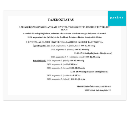
tovább...
Bezárás
Kiemelt bejegyzések:
III. fokú hőségriadó –
önkormányzatunk a továbbiakban is
intézkedik a biztonságos ivóvíz- és
energiaellátás érdekében!
2026-08-05
III. fokú hőségriadó –
önkormányzatunk a továbbiakban is
intézkedik a biztonságos ivóvíz- és
energiaellátás érdekében!
2026-08-05
III. fokú hőségriadó –
önkormányzatunk is intézkedik a