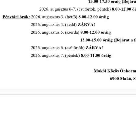
Makovecz Imre és
Városüzemeltetési Bizottság
rendes ülése 2026. május 18.
napján
tovább...
A Polgármesteri Hi
a
Hétfő
ivóvíz- és