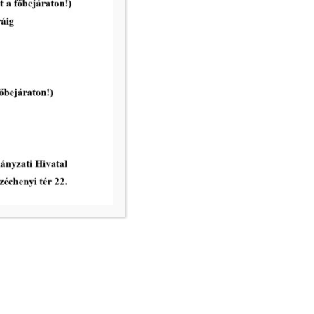
Makovecz Imre és
Városüzemeltetési Bizottsága
rendes ülése 2026. április 27.
napján
tovább...
vatal ügyfélfogadási rendje:
8.00 – 12.00