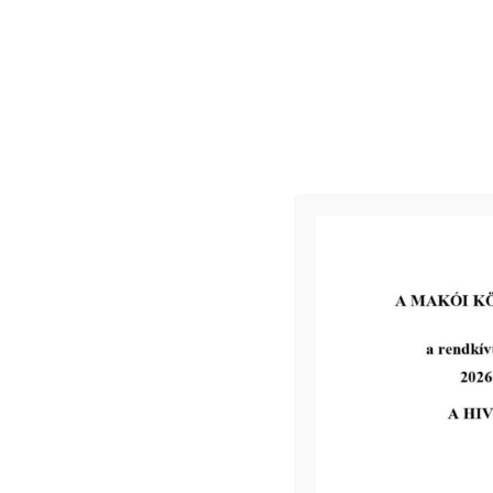
Munkaterv módosítás (minden bizottság)
DAREH Önkormányzati Társulással kapcsolatos döntés me
Kapcsolódó
2026-06-17