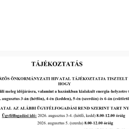
N A P I R E N D:
ghozatala
2026-05-13