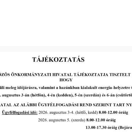
Botlik Anita s.k.
elnök
lakásügye
kásügye
 lakos lakásügye