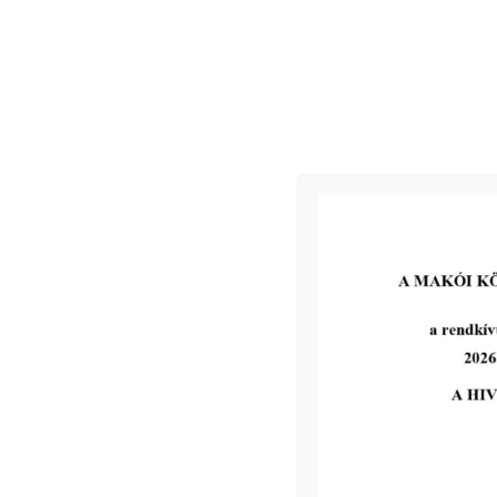
Jegyzőkönyv
Zárt ülési döntések:
58/2022. (VI.28.) EEB h.
Tárgy:
Halász Lajos Makó, Liget u. 12. fsz. 11. szám alatti lakos 
59/2022. (VI.28.) EEB h.
Tárgy:
Nagy Szilvia Makó, Fűrész u. 7. IV. 10. szám alatti lakos la
60/2022. (VI.28.) EEB h.
Tárgy:
Özv. Bódi Pálné Makó, Vásárhelyi u. 49. fsz. 4. szám alatti