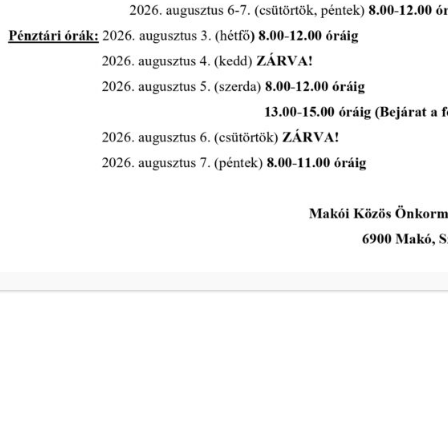
rgyában hozott 36/2022. (IV.26.) EEB h. számú határozat visszavonása
a
2026-05-13