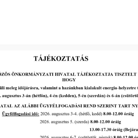
Dr. Hadik György s. k.
elnök
2026-06-17