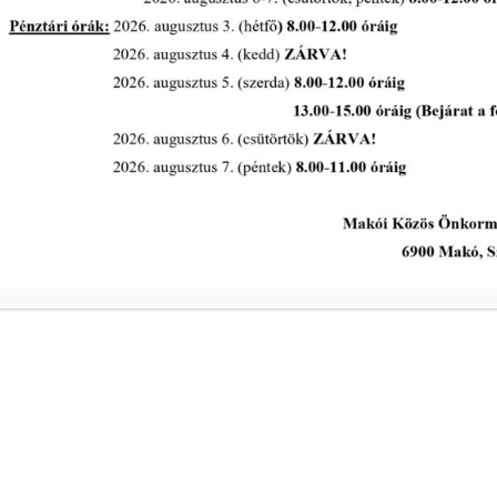
Ügyrendi és Pénzügyi Bizottság
rendes ülése 2026. június 23-án
tovább...
A Polgármesteri Hi
a
Hétfő
ivóvíz- és
Kedd
Szerda