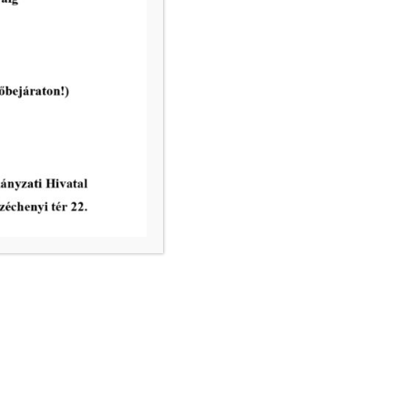
Ügyrendi és Pénzügyi Bizottság
rendes ülése 2026. május 19-én
tovább...
vatal ügyfélfogadási rendje:
8.00 – 12.00
nincs ügyfélfogadás
8.00 – 12.00, 13.00 – 17.30