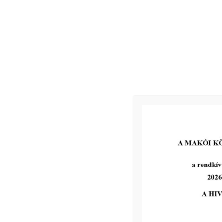
Makói Medáliák Díj 2018. évi odaítélése
Makó, 20
18. március 21.
Kapcsolódó
2026-06-17