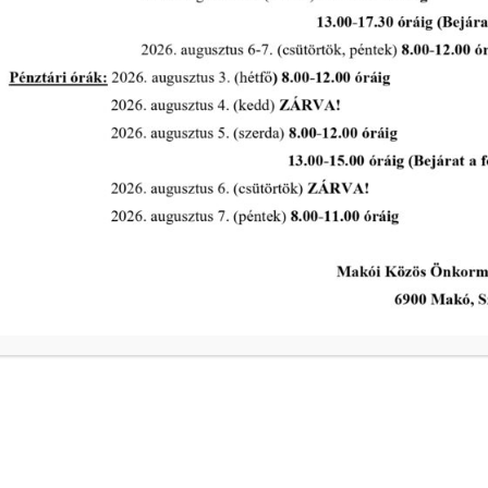
Emberi Erőforrások Bizottság
rendes ülése 2026. május 18.
napján
tovább...
A Polgármesteri Hi
a
Hétfő