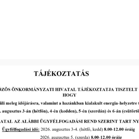
Toldi János s. k.
elnök
2026-05-13