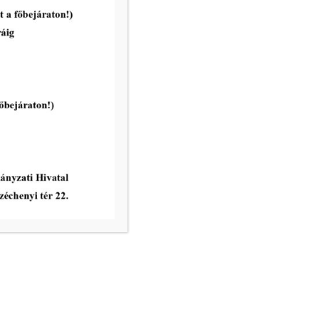
Emberi Erőforrások Bizottság
rendes ülése 2026. április 28.
napján
tovább...
vatal ügyfélfogadási rendje:
8.00 – 12.00