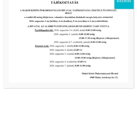
Bezárás
Kiemelt bejegyzések:
III. fokú hőségriadó –
önkormányzatunk a továbbiakban is
intézkedik a biztonságos ivóvíz- és
energiaellátás érdekében!
2026-08-05
III. fokú hőségriadó –
önkormányzatunk a továbbiakban is
intézkedik a biztonságos ivóvíz- és
energiaellátás érdekében!
2026-08-05
III. fokú hőségriadó –
önkormányzatunk is intézkedik a
biztonságos ivóvíz- és energiaellátás
érdekében!
2026-08-05
HARMADFOKÚ HŐSÉGRIADÓ LÉP
ÉLETBE!