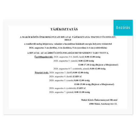
III. fokú hőségriadó –
önkormányzatunk is intézkedik a
biztonságos ivóvíz- és energiaellátás
érdekében!
Bezárás
2026-08-05
HARMADFOKÚ HŐSÉGRIADÓ LÉP
ÉLETBE!
2026-08-05
2026-os programnaptár
2026-03-13
Aktuális hírek:
III. fokú hőségriadó –
önkormányzatunk a továbbiakban is
intézkedik a biztonságos ivóvíz- és
energiaellátás érdekében!
2026-08-05