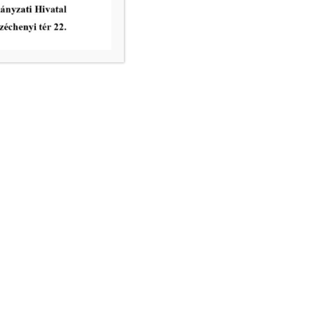
nincs ügyfélfogadás
8.00 – 12.00, 13.00 – 17.30
nincs ügyfélfogadás
8.00 – 12.00
ri Hivatal telefonkönyve
égek:
– email:
info@mako.hu
tézés: