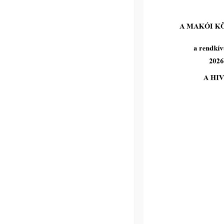
Makói Hírek 2609
tovább...
Kiemelt bejegyzések:
III. fokú hőségriadó – önkormányzatunk 
továbbiakban is intézkedik a biztonságos 