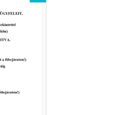
Makói Hírek 2607
tovább...
vatal ügyfélfogadási rendje:
8.00 – 12.00