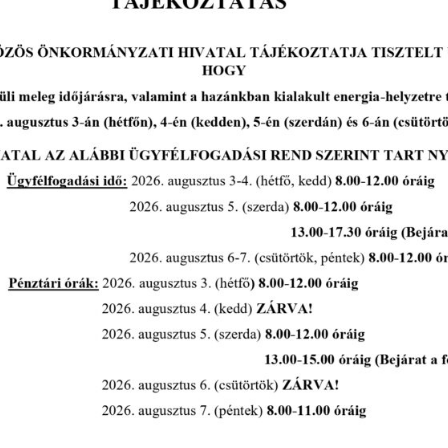
Makói Hírek 2608
tovább...
A Polgármesteri Hi
a
Hétfő
ivóvíz- és