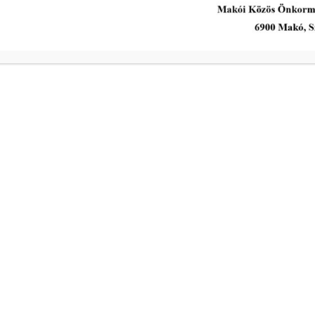
Kedd
Szerda
a
Csütörtök
ivóvíz- és
Péntek
s intézkedik a
Makói Polgármeste
ekében!
Központi elérhetős
telefon:
+36 62 511 800
Elektronikus ügyin