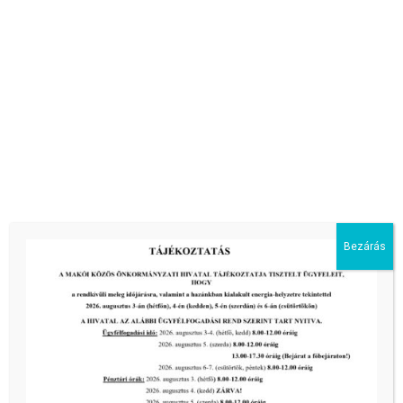
Bezárás
Gyöngy Cukrászda