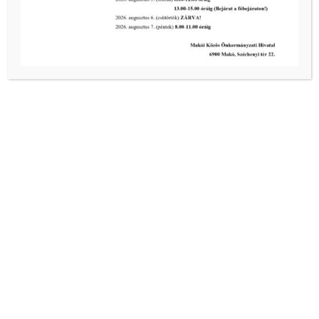
Makó, Csanád vezér tér 29.
+36 62 216 017
www.facebook.com/gyongycukraszdamako