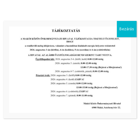
2026-08-05
III. fokú hőségriadó –
önkormányzatunk a továbbiakban is
intézkedik a biztonságos ivóvíz- és
Bezárás
energiaellátás érdekében!
2026-08-05
III. fokú hőségriadó –
önkormányzatunk is intézkedik a
biztonságos ivóvíz- és energiaellátás
érdekében!
2026-08-05
HARMADFOKÚ HŐSÉGRIADÓ LÉP
ÉLETBE!
2026-08-05
MVM tájékoztatás
2026-07-31