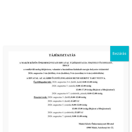
Natura Marosmenti Művésztelep, Makó 2016
A 2007-ben alapított makói NATURA MAROSMENTI
MŰVÉSZTELEP, a város patinás
[…]
tovább...
Bezárás
Előző oldal
1
2
3
Kiemelt bejegyzések:
III. fokú hőségriadó –
önkormányzatunk a továbbiakban is
intézkedik a biztonságos ivóvíz- és