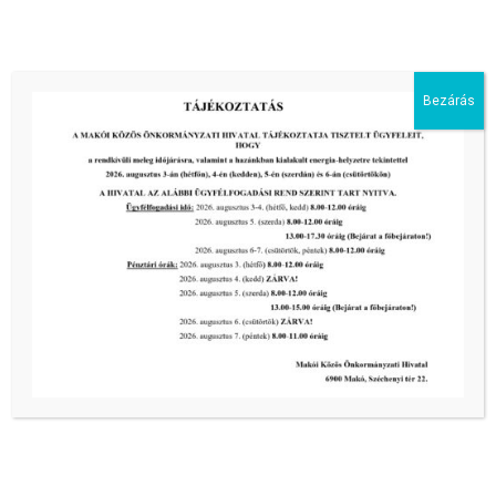
III. fokú hőségriadó –
önkormányzatunk is intézkedik a
biztonságos ivóvíz- és energiaellátás
érdekében!
Bezárás
2026-08-05
HARMADFOKÚ HŐSÉGRIADÓ LÉP
ÉLETBE!
2026-08-05
2026-os programnaptár
2026-03-13
Aktuális hírek:
III. fokú hőségriadó –
önkormányzatunk a továbbiakban is
intézkedik a biztonságos ivóvíz- és
energiaellátás érdekében!
2026-08-05