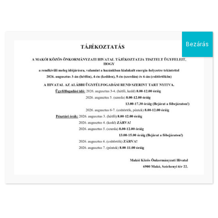
III. fokú hőségriadó –
önkormányzatunk is intézkedik a
biztonságos ivóvíz- és energiaellátás
érdekében!
Bezárás
2026-08-05
HARMADFOKÚ HŐSÉGRIADÓ LÉP
ÉLETBE!
2026-08-05
2026-os programnaptár
2026-03-13
Aktuális hírek:
III. fokú hőségriadó –
önkormányzatunk a továbbiakban is
intézkedik a biztonságos ivóvíz- és
energiaellátás érdekében!
2026-08-05