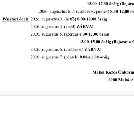
Emberi Erőforrások Bizottság
rendes ülése 2026. május 18.
napján
tovább...
A Polgármesteri Hi
a
Hétfő
ivóvíz- és