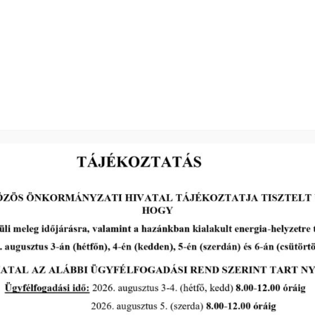
Mucsi Tamás s. k.
elnök
2026-05-13