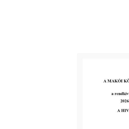
Egyebek
Makó,
2026. március 18.
Jegyzőkönyv
Kapcsolódó
2026-06-17