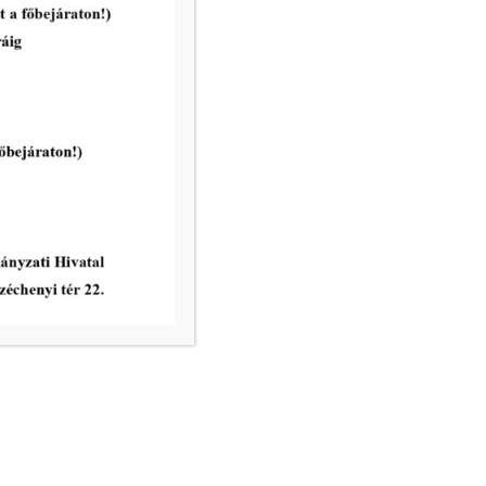
Emberi Erőforrások Bizottság
rendes ülése 2026. április 28.
napján
tovább...
vatal ügyfélfogadási rendje:
8.00 – 12.00