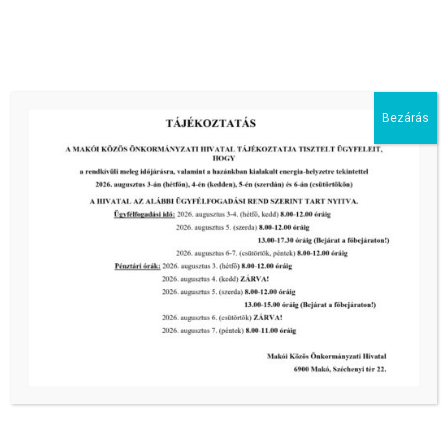
energiaellátás érdekében!
2026-08-05
III. fokú hőségriadó –
önkormányzatunk is intézkedik a
biztonságos ivóvíz- és energiaellátás
Bezárás
érdekében!
2026-08-05
HARMADFOKÚ HŐSÉGRIADÓ LÉP
ÉLETBE!
2026-08-05
2026-os programnaptár
2026-03-13
Aktuális hírek:
III. fokú hőségriadó –
önkormányzatunk a továbbiakban is