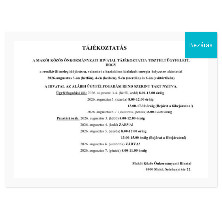
III. fokú hőségriadó –
önkormányzatunk is intézkedik a
biztonságos ivóvíz- és energiaellátás
érdekében!
Bezárás
2026-08-05
HARMADFOKÚ HŐSÉGRIADÓ LÉP
ÉLETBE!
2026-08-05
2026-os programnaptár
2026-03-13
Aktuális hírek:
III. fokú hőségriadó –
önkormányzatunk a továbbiakban is
intézkedik a biztonságos ivóvíz- és
energiaellátás érdekében!
2026-08-05