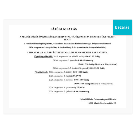
III. fokú hőségriadó –
önkormányzatunk is intézkedik a
biztonságos ivóvíz- és energiaellátás
érdekében!
Bezárás
2026-08-05
HARMADFOKÚ HŐSÉGRIADÓ LÉP
ÉLETBE!
2026-08-05
2026-os programnaptár
2026-03-13
Aktuális hírek:
III. fokú hőségriadó –
önkormányzatunk a továbbiakban is
intézkedik a biztonságos ivóvíz- és
energiaellátás érdekében!
2026-08-05