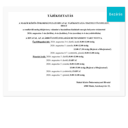
Bezárás
Kiemelt bejegyzések:
III. fokú hőségriadó –
önkormányzatunk a továbbiakban is
intézkedik a biztonságos ivóvíz- és
energiaellátás érdekében!
2026-08-05
III. fokú hőségriadó –
önkormányzatunk a továbbiakban is
intézkedik a biztonságos ivóvíz- és
energiaellátás érdekében!
2026-08-05
III. fokú hőségriadó –
önkormányzatunk is intézkedik a
biztonságos ivóvíz- és energiaellátás
érdekében!