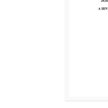
2026-07-31
MVM tájékoztatás
tovább...