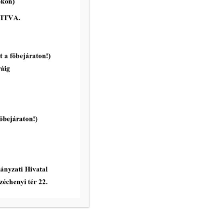
2026-07-20
DTkH Nonprofit Kft.
ügyfélkapcsolati pont
nyitvatartása 2026. július 22. és
2026. július 27. napján
tovább...