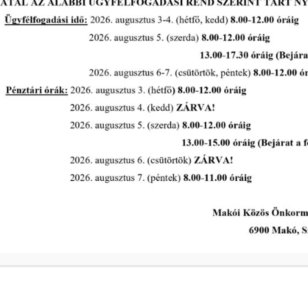
Pályázat: MAKÓ, RUDNAY U. 2. A.
ÉP. A LH. ÉPÜLET FÖLDSZINTI 17,09
m² ALAPTERÜLETŰ
GARÁZSHELYISÉG
tovább...