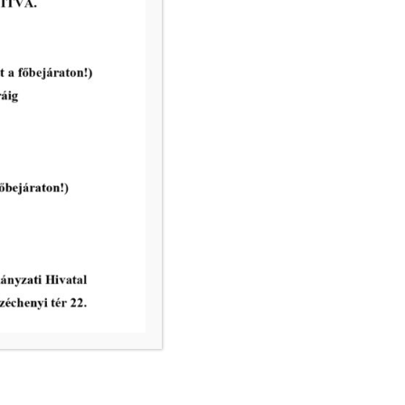
Pályázati felhívás:MAKÓ, JÓZSET
ATTILA U. 2. FSZ. 3. ÉS MAKÓ,
JÓZSEF ATTILA U. 2. FSZ. 4. SZÁM
ALATTI ÖSSZESEN 257 m²
ALAPTERÜLETŰ, GALÉRIÁZOTT
ÜZLETHELYISÉGEK
tovább...