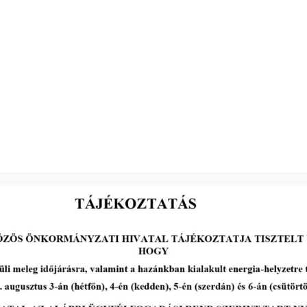
_____________________________
Farkas Éva Erzsébet
polgármester
2026-07-13