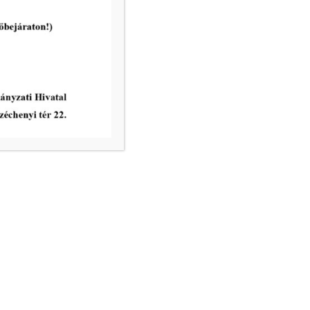
tovább...
vatal ügyfélfogadási rendje:
8.00 – 12.00
nincs ügyfélfogadás
8.00 – 12.00, 13.00 – 17.30
nincs ügyfélfogadás
8.00 – 12.00