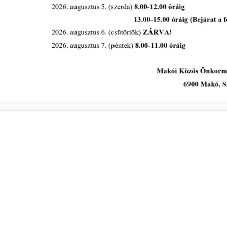
tovább...
A Polgármesteri Hi
a
Hétfő
ivóvíz- és
Kedd
Szerda
a
Csütörtök
ivóvíz- és
Péntek