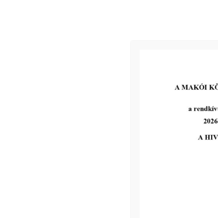
2026-04-30
Makói Roma Nemzetiségi
Önkormányzat Képviselő-
testülete 2026. május 4-én rendes
ülést tart.