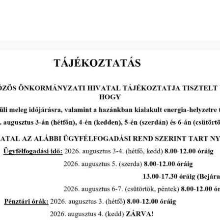
2026-04-22
Makói Roma Nemzetiségi
Önkormányzat Képviselő-
testülete 2026. április 28-án ülést
tart.