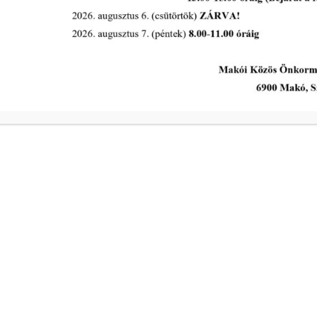
A Polgármesteri Hi
a
Hétfő
ivóvíz- és
Kedd
Szerda
a
Csütörtök
ivóvíz- és
Péntek
s intézkedik a
Makói Polgármeste
ekében!
Központi elérhetős