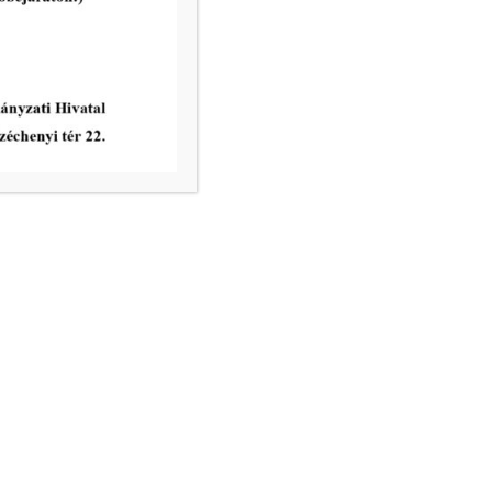
vatal ügyfélfogadási rendje:
8.00 – 12.00
nincs ügyfélfogadás
8.00 – 12.00, 13.00 – 17.30
nincs ügyfélfogadás
8.00 – 12.00
ri Hivatal telefonkönyve
égek: