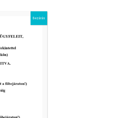
2026-05-13
Bezárás
Ügyrendi és Pénzügyi Bizottság
rendes ülése 2026. május 19-én
tovább...