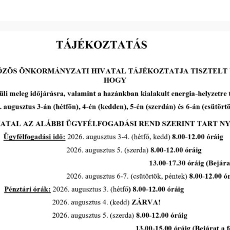
2026-06-17
Ügyrendi és Pénzügyi Bizottság
rendes ülése 2026. június 23-án
tovább...