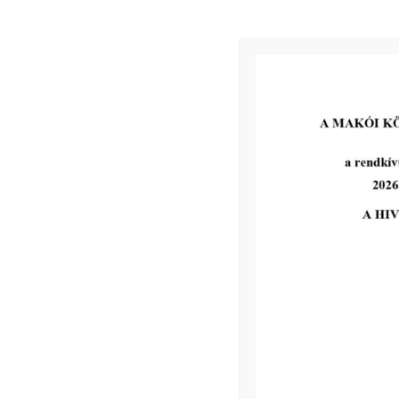
2026-07-01
Ügyrendi és Pénzügyi Bizottsága
rendkívüli ülés 2026. július 02-án
tovább...