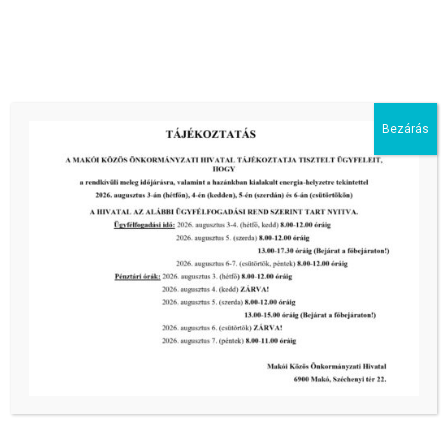
LABIRINTUS – Magánút
Bezárás
tovább...
Kiemelt bejegyzések:
III. fokú hőségriadó –
önkormányzatunk a továbbiakban is
intézkedik a biztonságos ivóvíz- és
energiaellátás érdekében!
2026-08-05
III. fokú hőségriadó –
önkormányzatunk a továbbiakban is