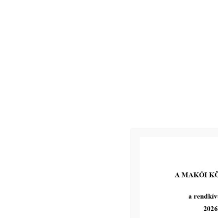
2026-08-05
III. fokú hőségriadó –
önkormányzatunk a
továbbiakban is intézkedik a
biztonságos ivóvíz- és
energiaellátás érdekében!
tovább...