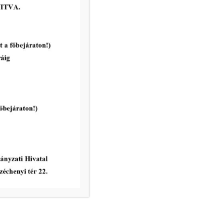
vatal ügyfélfogadási rendje:
8.00 – 12.00
nincs ügyfélfogadás
8.00 – 12.00, 13.00 – 17.30
nincs ügyfélfogadás
8.00 – 12.00
ri Hivatal telefonkönyve
égek: