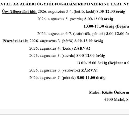
A Polgármesteri Hi
a
Hétfő
ivóvíz- és
Kedd
Szerda
a
Csütörtök
ivóvíz- és
Péntek
s intézkedik a
Makói Polgármeste
ekében!
Központi elérhetős