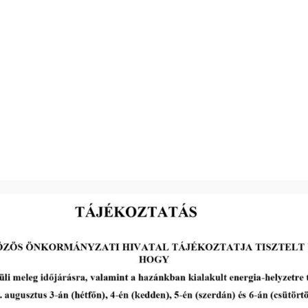
2026-08-05
III. fokú hőségriadó –
önkormányzatunk a
továbbiakban is intézkedik a
biztonságos ivóvíz- és
energiaellátás érdekében!
tovább...