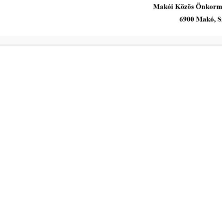
Kedd
Szerda
a
Csütörtök
ivóvíz- és
Péntek
s intézkedik a
Makói Polgármeste
ekében!
Központi elérhetős
telefon:
+36 62 511 800
Elektronikus ügyin