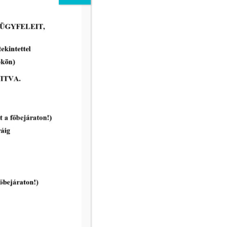
Makói Hírek 2607
tovább...
vatal ügyfélfogadási rendje:
8.00 – 12.00