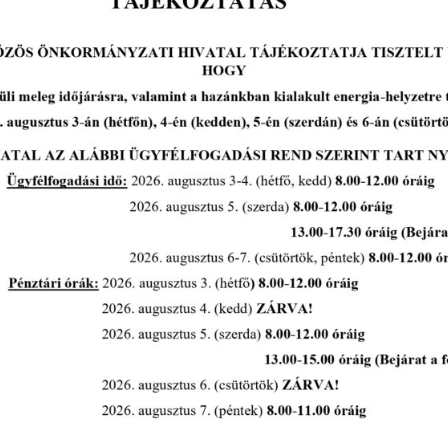
Makói Hírek 2608
tovább...
A Polgármesteri Hi
a
Hétfő
ivóvíz- és