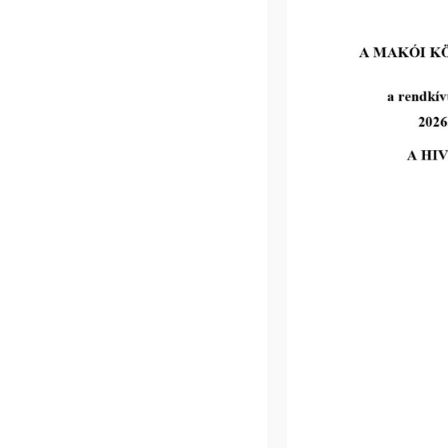
Makói Hírek 2609
tovább...
Kiemelt bejegyzések:
III. fokú hőségriadó – önkormányzatunk 
továbbiakban is intézkedik a biztonságos 