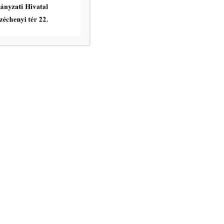
nincs ügyfélfogadás
8.00 – 12.00, 13.00 – 17.30
nincs ügyfélfogadás
8.00 – 12.00
ri Hivatal telefonkönyve
égek:
– email:
info@mako.hu
tézés: