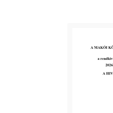
elnö
Toldi János s.
elnö
Kovács Sándor s
elnö
Dr. Hadik György 
elnö