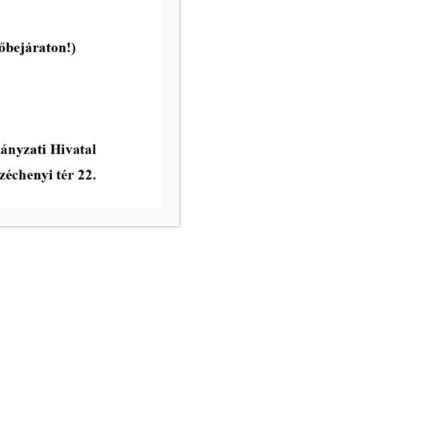
2026-06-17
Emberi Erőforrások Bizottság
rendes ülése 2026. június 22.
napján