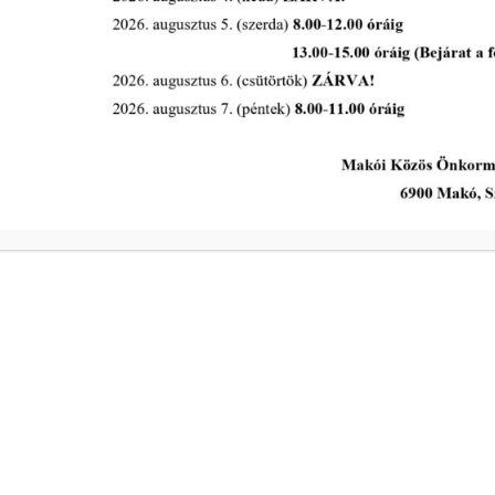
2026-06-17
Makovecz Imre és
Városüzemeltetési Bizottság
rendes ülése 2026. június 22.
napján