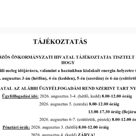
k
 k.
k
. k.
k
s. k.
k