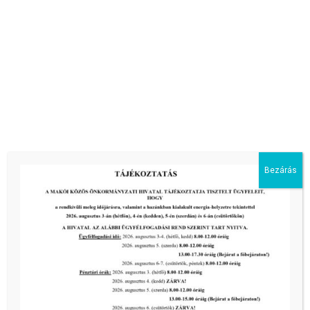
Bezárás
Viva Apartman
Makó, Hunyadi utca 9. 2/3.
+36 30 284 0711