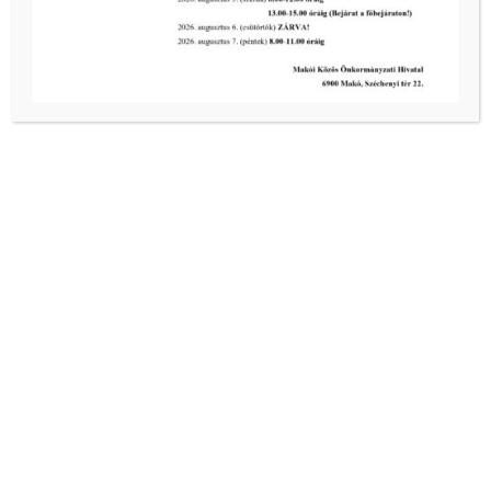
Makó, Vásárhelyi utca 9.
+36 70 330 8728
gyomberne40@freemail.hu