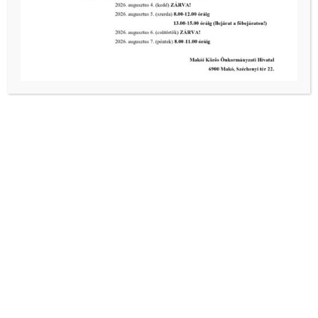
Makó, Kossuth utca 3.
+36 30 827 8355
info@borkaapartman.hu
www.borkaapartman.hu