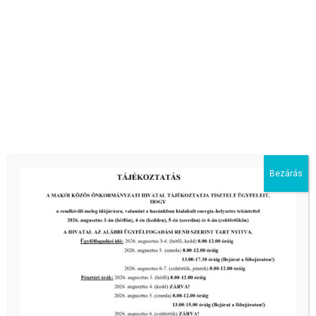
Bezárás
PizzaMonster
Makó, Deák Ferenc utca 6.
+36 30 348 4700