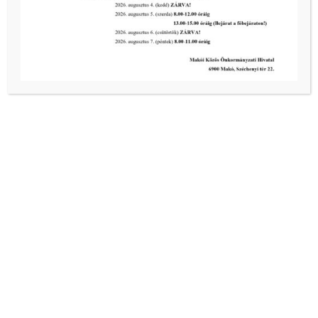
Makó, Petőfi park 3.
+36 62 653 633
info@kisbagolyetterem.hu
www.kisbagolyetterem.hu