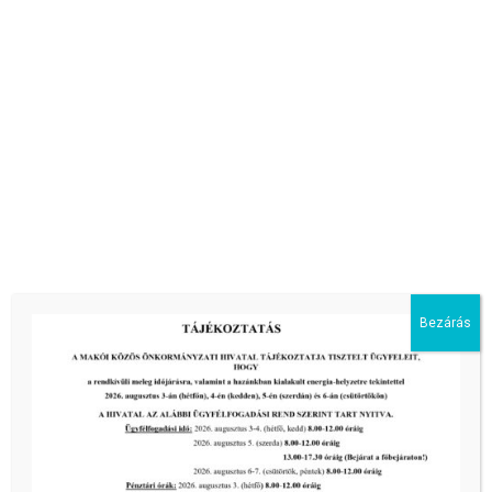
Bezárás
Kisbagoly Vendéglő