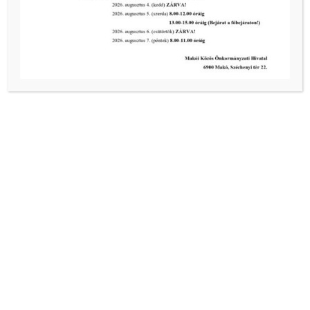
Makó, Csanád vezér tér 2.
+36 62 511 060
info@glorius.hu
www.glorius.hu