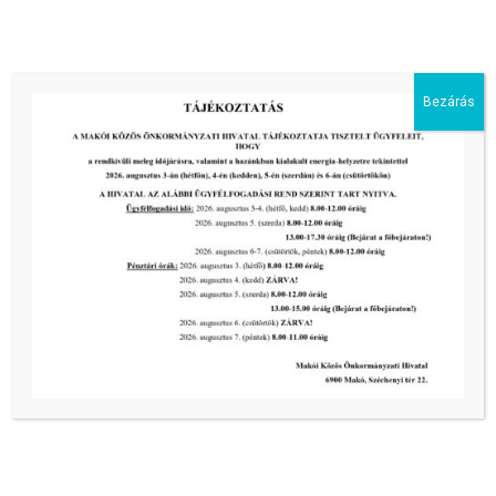
III. fokú hőségriadó –
önkormányzatunk a továbbiakban is
intézkedik a biztonságos ivóvíz- és
Bezárás
energiaellátás érdekében!
2026-08-05
III. fokú hőségriadó –
önkormányzatunk is intézkedik a
biztonságos ivóvíz- és energiaellátás
érdekében!
2026-08-05
HARMADFOKÚ HŐSÉGRIADÓ LÉP
ÉLETBE!
2026-08-05
MVM tájékoztatás
2026-07-31