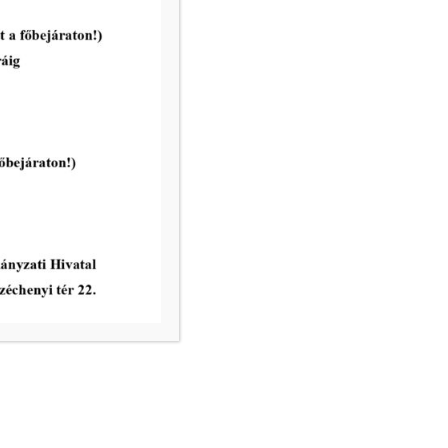
Következő nap
Feliratkozás a naptárra
vatal ügyfélfogadási rendje: