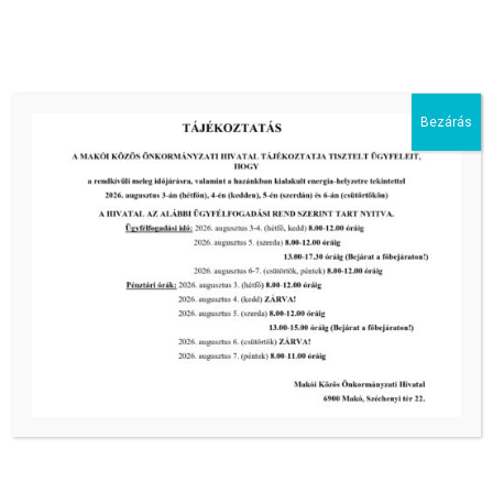
energiaellátás érdekében!
2026-08-05
III. fokú hőségriadó –
önkormányzatunk a továbbiakban is
Bezárás
intézkedik a biztonságos ivóvíz- és
energiaellátás érdekében!
2026-08-05
III. fokú hőségriadó –
önkormányzatunk is intézkedik a
biztonságos ivóvíz- és energiaellátás
érdekében!
2026-08-05
HARMADFOKÚ HŐSÉGRIADÓ LÉP
ÉLETBE!
2026-08-05
MVM tájékoztatás
2026-07-31