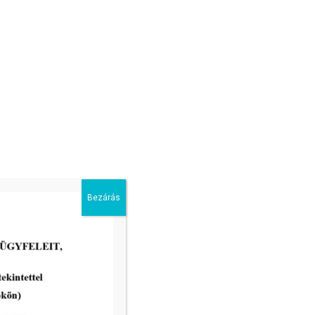
Következő nap
Feliratkozás a naptárra
Bezárás