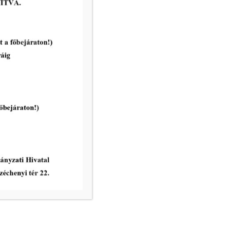
vatal ügyfélfogadási rendje:
8.00 – 12.00
nincs ügyfélfogadás
8.00 – 12.00, 13.00 – 17.30
nincs ügyfélfogadás
8.00 – 12.00
ri Hivatal telefonkönyve
égek: