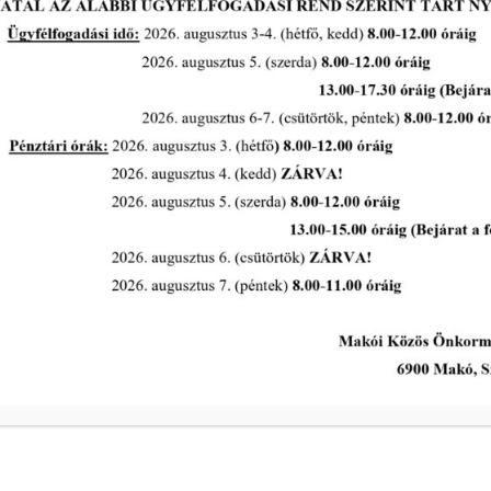
A Polgármesteri Hi
a
Hétfő
ivóvíz- és
Kedd
Szerda
a
Csütörtök
ivóvíz- és
Péntek
s intézkedik a
Makói Polgármeste
ekében!
Központi elérhetős