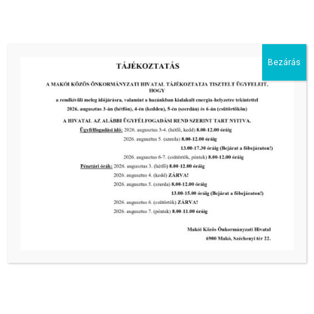
III. fokú hőségriadó –
önkormányzatunk is intézkedik a
biztonságos ivóvíz- és energiaellátás
érdekében!
Bezárás
2026-08-05
HARMADFOKÚ HŐSÉGRIADÓ LÉP
ÉLETBE!
2026-08-05
2026-os programnaptár
2026-03-13
Aktuális hírek:
III. fokú hőségriadó –
önkormányzatunk a továbbiakban is
intézkedik a biztonságos ivóvíz- és
energiaellátás érdekében!
2026-08-05