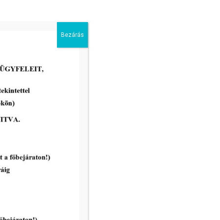
Bezárás
vatal ügyfélfogadási rendje:
8.00 – 12.00
nincs ügyfélfogadás
8.00 – 12.00, 13.00 – 17.30
nincs ügyfélfogadás
8.00 – 12.00
ri Hivatal telefonkönyve
égek: