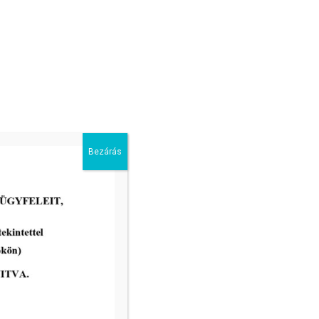
Hirdetmény Nagy Józsefné Szabó
Etelka hagyatéki ügyében
Bezárás
tovább...
vatal ügyfélfogadási rendje:
8.00 – 12.00