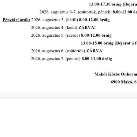
ivóvíz- és
Kedd
Szerda
a
Csütörtök
ivóvíz- és
Péntek
s intézkedik a
Makói Polgármeste
ekében!
Központi elérhetős
telefon:
+36 62 511 800
Elektronikus ügyin