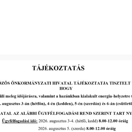
Felhívás: Lukács István János
hagyatéki ügyében
tovább...
A Polgármesteri Hi
a
Hétfő