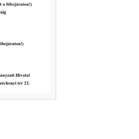
nincs ügyfélfogadás
8.00 – 12.00, 13.00 – 17.30
nincs ügyfélfogadás
8.00 – 12.00
ri Hivatal telefonkönyve
égek:
– email:
info@mako.hu
tézés: