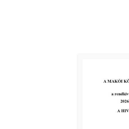
Ingatlanárverési hirdetmény –
Makó, Kmetty u. 27.
tovább...
Kiemelt bejegyzések:
III. fokú hőségriadó – önkormányzatunk 