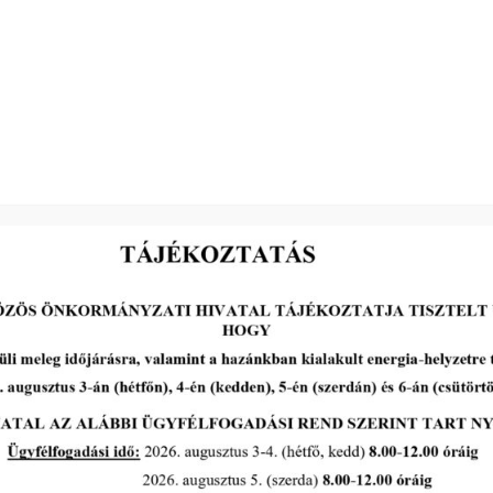
Felhívás: Lukács István János
hagyatéki ügyében
tovább...
A Polgármesteri Hi
a
Hétfő