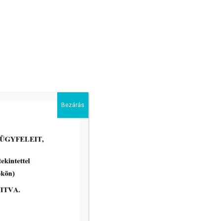
Hirdetmény Nagy Józsefné Szabó
Etelka hagyatéki ügyében
Bezárás
tovább...
vatal ügyfélfogadási rendje:
8.00 – 12.00