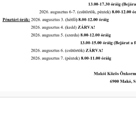
ivóvíz- és
Kedd
Szerda
a
Csütörtök
ivóvíz- és
Péntek
s intézkedik a
Makói Polgármeste
ekében!
Központi elérhetős
telefon:
+36 62 511 800
Elektronikus ügyin