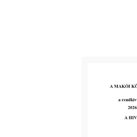
Ingatlanárverési hirdetmény –
Makó, Kmetty u. 27.
tovább...
Kiemelt bejegyzések:
III. fokú hőségriadó – önkormányzatunk 