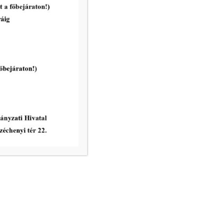
nincs ügyfélfogadás
8.00 – 12.00, 13.00 – 17.30
nincs ügyfélfogadás
8.00 – 12.00
ri Hivatal telefonkönyve
égek:
– email:
info@mako.hu
tézés: